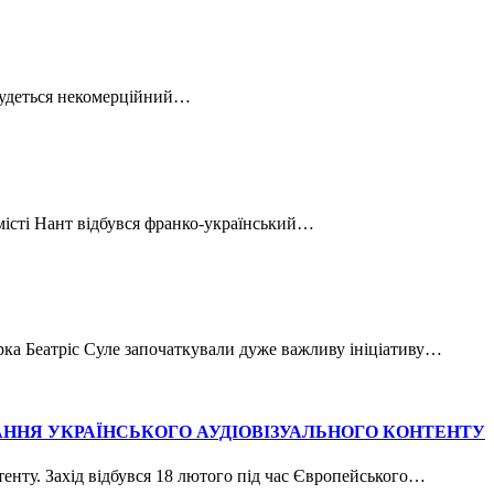
дбудеться некомерційний…
місті Нант відбувся франко-український…
ка Беатріс Суле започаткували дуже важливу ініціативу…
ННЯ УКРАЇНСЬКОГО АУДІОВІЗУАЛЬНОГО КОНТЕНТУ
тенту. Захід відбувся 18 лютого під час Європейського…