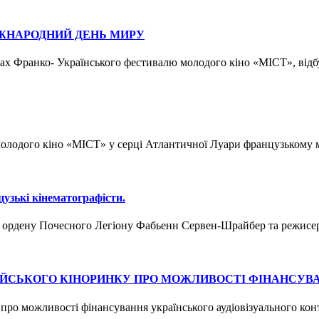
МІЖНАРОДНИЙ ДЕНЬ МИРУ
мках Франко- Українського фестивалю молодого кіно «MICT», ві
молодого кіно «MICT» у серці Атлантичної Луари французькому 
цузькі кінематографісти.
р ордену Почесного Легіону Фабьенн Сервен-Шрайбер та режисер
ЕЙСЬКОГО КІНОРИНКУ ПРО МОЖЛИВОСТІ ФІНАНСУВА
про можливості фінансування українського аудіовізуального кон