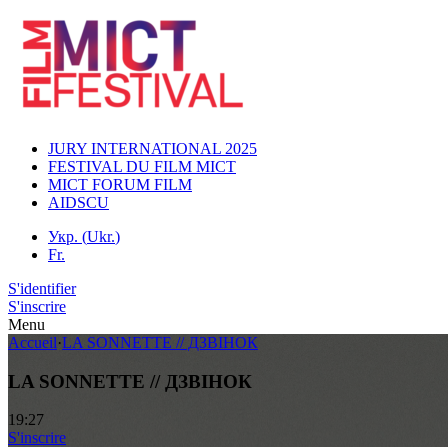
JURY INTERNATIONAL 2025
FESTIVAL DU FILM MICT
MICT FORUM FILM
AIDSCU
Укр.
(
Ukr.
)
Fr.
S'identifier
S'inscrire
Menu
Accueil
·
LA SONNETTE // ДЗВІНОК
LA SONNETTE // ДЗВІНОК
19:27
S'inscrire